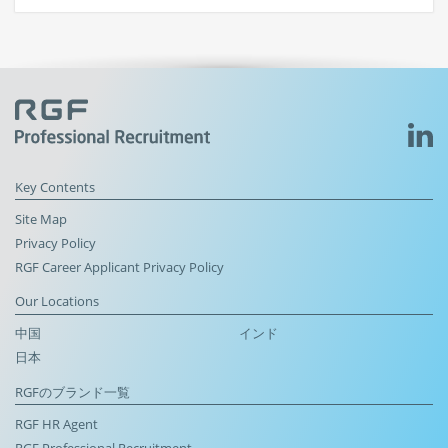
Key Contents
Site Map
Privacy Policy
RGF Career Applicant Privacy Policy
Our Locations
中国
インド
日本
RGFのブランド一覧
RGF HR Agent